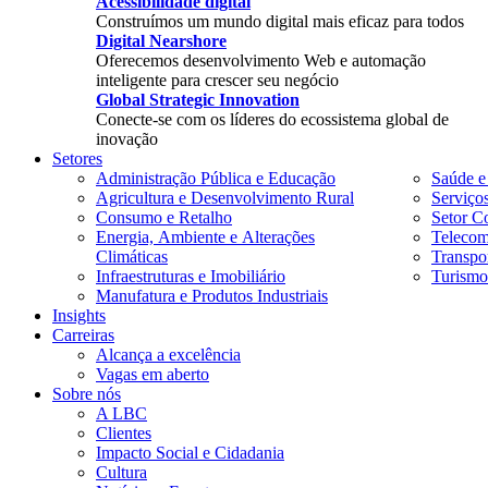
Acessibilidade digital
Construímos um mundo digital mais eficaz para todos
Digital Nearshore
Oferecemos desenvolvimento Web e automação
inteligente para crescer seu negócio
Global Strategic Innovation
Conecte-se com os líderes do ecossistema global de
inovação
Setores
Administração Pública e Educação
Saúde e
Agricultura e Desenvolvimento Rural
Serviço
Consumo e Retalho
Setor Co
Energia, Ambiente e Alterações
Telecom
Climáticas
Transpor
Infraestruturas e Imobiliário
Turismo
Manufatura e Produtos Industriais
Insights
Carreiras
Alcança a excelência
Vagas em aberto
Sobre nós
A LBC
Clientes
Impacto Social e Cidadania
Cultura