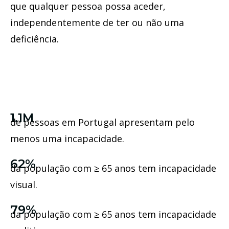
que qualquer pessoa possa aceder,
independentemente de ter ou não uma
deficiência.
1.1M
de pessoas em Portugal apresentam pelo
menos uma incapacidade.
62%
da população com ≥ 65 anos tem incapacidade
visual.
79%
da população com ≥ 65 anos tem incapacidade