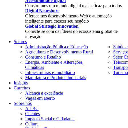
Acessibilidade digital
Construímos um mundo digital mais eficaz para todos
Digital Nearshore
Oferecemos desenvolvimento Web e automação
inteligente para crescer seu negócio
Global Strategic Innovation
Conecte-se com os líderes do ecossistema global de
inovação
Setores
Administração Pública e Educação
Saúde e
Agricultura e Desenvolvimento Rural
Serviço
Consumo e Retalho
Setor Co
Energia, Ambiente e Alterações
Telecom
Climáticas
Transpor
Infraestruturas e Imobiliário
Turismo
Manufatura e Produtos Industriais
Insights
Carreiras
Alcança a excelência
Vagas em aberto
Sobre nós
A LBC
Clientes
Impacto Social e Cidadania
Cultura