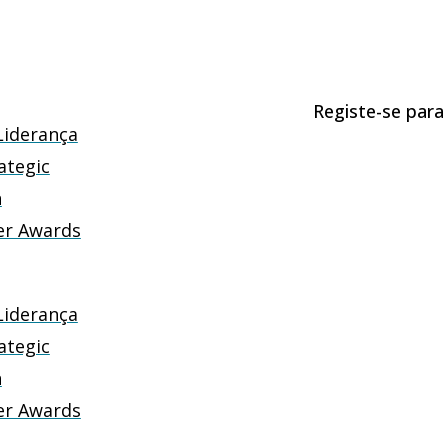
Registe-se para
Liderança
ategic
n
er Awards
Liderança
ategic
n
er Awards