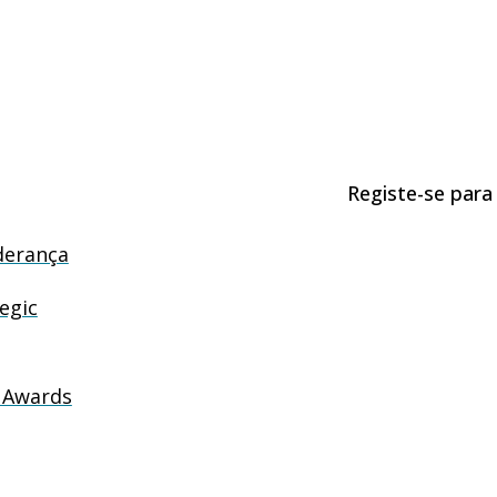
Registe-se para
derança
egic
 Awards