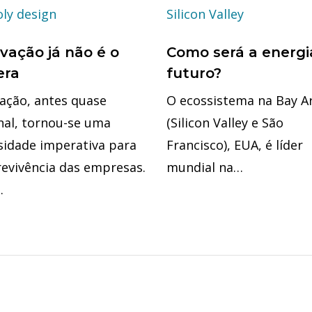
vação já não é o
Como será a energi
era
futuro?
vação, antes quase
O ecossistema na Bay A
nal, tornou-se uma
(Silicon Valley e São
sidade imperativa para
Francisco), EUA, é líder
revivência das empresas.
mundial na…
…