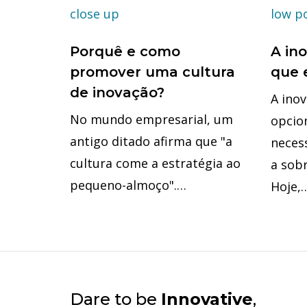
Porquê e como
A ino
promover uma cultura
que 
de inovação?
A ino
No mundo empresarial, um
opcio
antigo ditado afirma que "a
neces
cultura come a estratégia ao
a sob
pequeno-almoço".…
Hoje,
Dare to be
Innovative
,