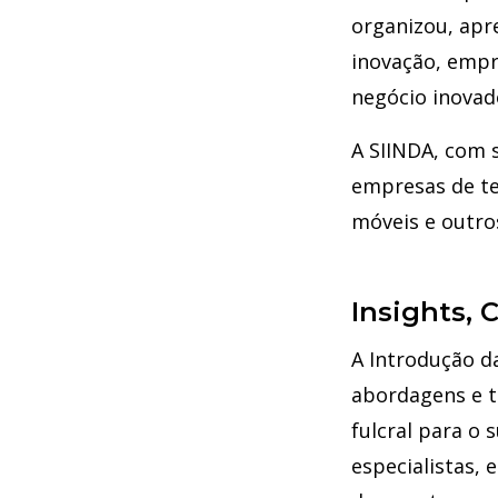
organizou, apre
inovação, emp
negócio inovado
A SIINDA, com 
empresas de tec
móveis e outro
Insights, 
A Introdução d
abordagens e t
fulcral para o
especialistas,