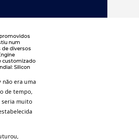
 promovidos
estiu num
 de diversos
Engine
te customizado
dial: Silicon
ey não era uma
ço de tempo,
 seria muito
estabelecida
uturou,