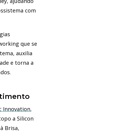
lley, ajudando
cossistema com
gias
working que se
tema, auxilia
ade e torna a
dos.
stimento
c Innovation
,
opo a Silicon
à Brisa,