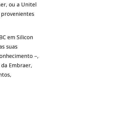
er, ou a Unitel
o provenientes
BC em Silicon
as suas
conhecimento –,
o da Embraer,
ntos,