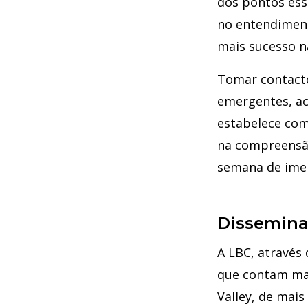
dos pontos esse
no entendiment
mais sucesso n
Tomar contacto
emergentes, ac
estabelece com
na compreensão
semana de imer
Dissemina
A LBC, através
que contam mai
Valley, de mais