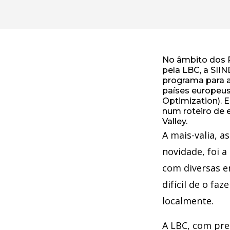
No âmbito dos 
pela LBC, a SIIN
programa para a
países europeus
Optimization). 
num roteiro de e
Valley.
A mais-valia, a
novidade, foi a
com diversas e
difícil de o f
localmente.
A LBC, com pre