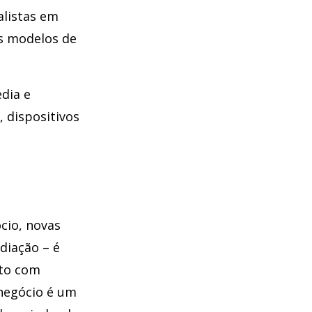
alistas em
s modelos de
dia e
, dispositivos
cio, novas
diação – é
eto com
 negócio é um