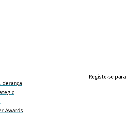
Registe-se para
Liderança
ategic
n
er Awards