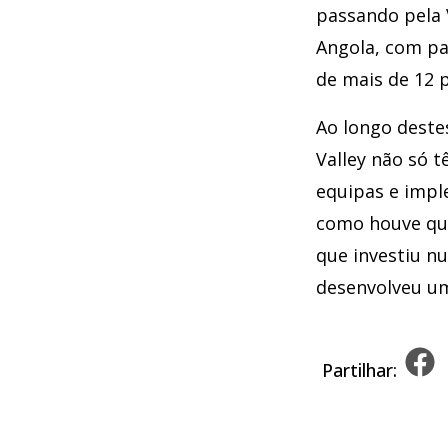
passando pela V
Angola, com pa
de mais de 12 p
Ao longo deste
Valley não só t
equipas e impl
como houve que
que investiu n
desenvolveu u
Partilhar: