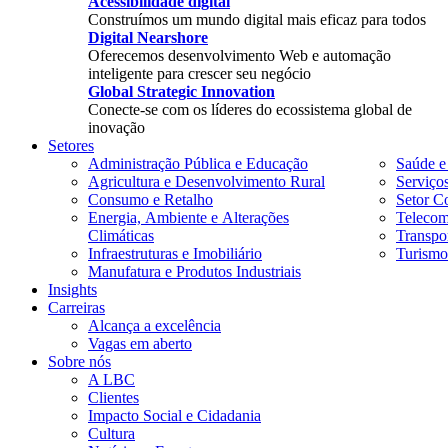
Acessibilidade digital
Construímos um mundo digital mais eficaz para todos
Digital Nearshore
Oferecemos desenvolvimento Web e automação
inteligente para crescer seu negócio
Global Strategic Innovation
Conecte-se com os líderes do ecossistema global de
inovação
Setores
Administração Pública e Educação
Saúde e
Agricultura e Desenvolvimento Rural
Serviço
Consumo e Retalho
Setor Co
Energia, Ambiente e Alterações
Telecom
Climáticas
Transpor
Infraestruturas e Imobiliário
Turismo
Manufatura e Produtos Industriais
Insights
Carreiras
Alcança a excelência
Vagas em aberto
Sobre nós
A LBC
Clientes
Impacto Social e Cidadania
Cultura