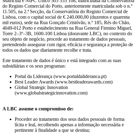
Matricula e NIPC Único 505 355 108, matriculada na Conservatória
do Registo Comercial do Porto, anteriormente matriculada sob o n.º
11.505, na 2.ª Secção, da Conservatória do Registo Comercial de
Lisboa, com o capital social de € 240.000,00 (duzentos e quarenta
mil euros), sede na Rua Gonçalo Cristóvão, n.º 185, Rés do Chão,
4049-012 Porto e estabelecimento na Rua General Firmino Miguel,
Torre 2–3º–3B, 1600-100 Lisboa (doravante LBC), no contexto do
seu objeto de negócio, procede ao tratamento de dados pessoais,
pretendendo assegurar com rigor, eficácia e segurança a proteção de
todos os dados que diariamente recolhe e trata.
Este tratamento de dados é único e está integrado com as suas
subsidiárias e os seus programas:
Portal da Liderança (www.portaldalideranca.pt)
Best Leader Awards (www.bestleaderawards.com)
Global Strategic Innovation
(www.globalstrategicinnovation.com)
A LBC assume o compromisso de:
Proceder ao tratamento dos seus dados pessoais de forma
lícita e leal, recolhendo apenas a informação necessária e
pertinente à finalidade a que se destina;