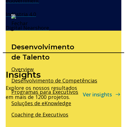
eGovernment
Indústria 4.0
Digital Nearshore
Voltar
Desenvolvimento
de Talento
Overview
Insights
Desenvolvimento de Competências
Explore os nossos resultados
Programas para Executivos
Ver insights
em mais de 1200 projetos.
Soluções de eKnowledge
Coaching de Executivos